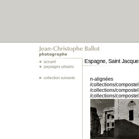
Espagne, Saint Jacque
accueil
paysages urbains
collection suivante
n-alignées
/collections/composte
/collections/composte
/collections/composte