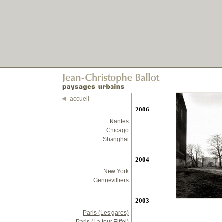
accueil
2006
Nantes
Chicago
Shanghai
2004
New York
Gennevilliers
2003
Paris (Les gares)
Paris (La tour Eiffel)