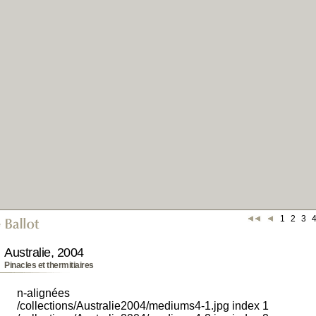
1
2
3
Australie, 2004
Pinacles et thermitiaires
n-alignées
/collections/Australie2004/mediums4-1.jpg index 1