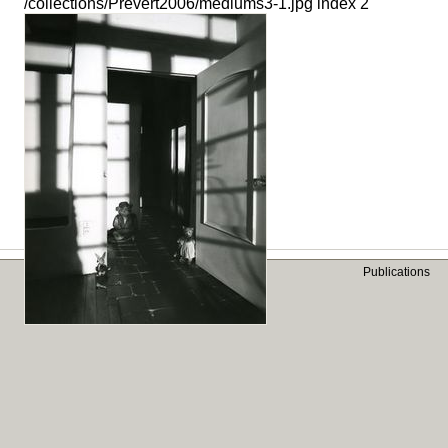
/collections/Prevert2006/mediums3-1.jpg index 2
Publications